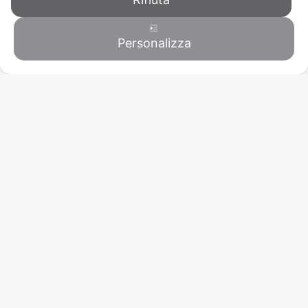
Personalizza
Contattaci
CONFAPI ANCONA
Via A. Volta, 19 - 60027 OSIMO (AN)
C.F. 93000900428 - P.IVA 02050010426
T
071 7108446
/
071 7276062