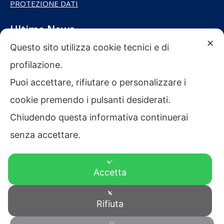
PROTEZIONE DATI
Ultime News
✕
Questo sito utilizza cookie tecnici e di
profilazione.
BUONE VACANZE DA CONFAPI INDUSTRIA
ANCONA!
Puoi accettare, rifiutare o personalizzare i
cookie premendo i pulsanti desiderati.
SAVE THE DATE: “LE MARCHE: TERRA DI
Chiudendo questa informativa continuerai
MARCHI STORICI” – CONVEGNO ESCLUSIVO
senza accettare.
ORGANIZZATO DA CONFAPI INDUSTRIA
ANCONA
Accetta
Rifiuta