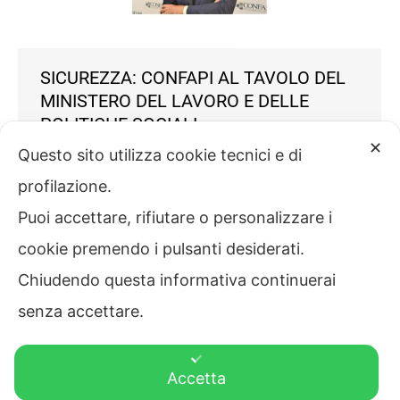
SICUREZZA: CONFAPI AL TAVOLO DEL
MINISTERO DEL LAVORO E DELLE
POLITICHE SOCIALI
✕
Questo sito utilizza cookie tecnici e di
News
Di
Confapi
7 Maggio 2024
profilazione.
Confapi ha preso parte al Tavolo sulla sicurezza
Puoi accettare, rifiutare o personalizzare i
nei luoghi di lavoro presso il Ministero del Lavoro e
delle Politiche Sociali alla presenza del ministro
cookie premendo i pulsanti desiderati.
Marina Elvira Calderone e del sottosegretario
Chiudendo questa informativa continuerai
Claudio Durigon. Si tratta del primo incontro dopo
la conversione in legge del decreto Pnrr che
senza accettare.
prevede tra l’altro l’attuazione della patente a
crediti…
Accetta