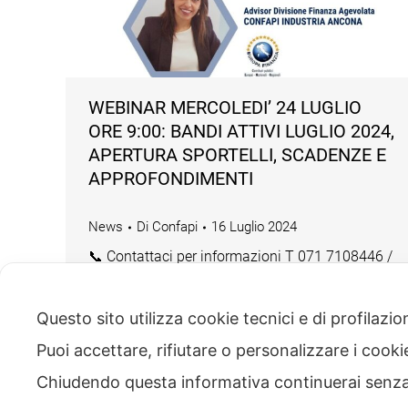
WEBINAR MERCOLEDI’ 24 LUGLIO
ORE 9:00: BANDI ATTIVI LUGLIO 2024,
APERTURA SPORTELLI, SCADENZE E
APPROFONDIMENTI
News
Di
Confapi
16 Luglio 2024
📞 Contattaci per informazioni T 071 7108446 /
071 7276062 info@confapiancona.org
#bandiattivi2024 #webinarconfapiancona
Questo sito utilizza cookie tecnici e di profilazi
#webinabandiregionemarche
#webinarcreditodimposta5.0 #bandoPMI
Puoi accettare, rifiutare o personalizzare i cook
Chiudendo questa informativa continuerai senz