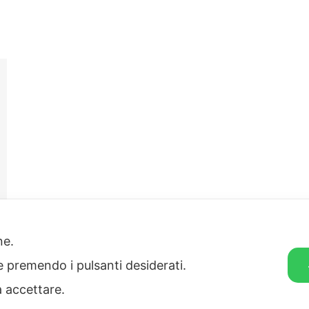
one.
ie premendo i pulsanti desiderati.
a accettare.