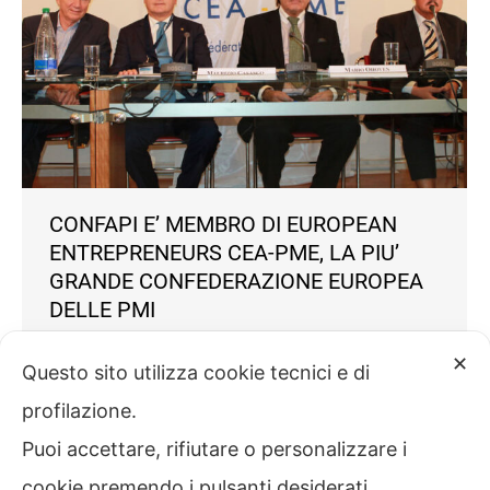
CONFAPI E’ MEMBRO DI EUROPEAN
ENTREPRENEURS CEA-PME, LA PIU’
GRANDE CONFEDERAZIONE EUROPEA
DELLE PMI
✕
News
Di
Confapi
8 Gennaio 2025
Questo sito utilizza cookie tecnici e di
European Entrepreneurs CEA-PME (Confédération
profilazione.
Européenne des Associations de Petites et
Puoi accettare, rifiutare o personalizzare i
Moyennes Entreprises) è la più grande
confederazione europea di piccole e medie
cookie premendo i pulsanti desiderati.