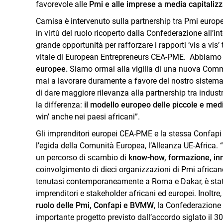
favorevole alle
Pmi e alle imprese a media capitalizz
Camisa è intervenuto sulla partnership tra Pmi europ
in virtù del ruolo ricoperto dalla Confederazione all’
grande opportunità per rafforzare i rapporti ‘vis a vis’
vitale di European Entrepreneurs CEA-PME. Abbiamo b
europee.
Siamo ormai alla vigilia di una nuova Com
mai a lavorare duramente a favore del nostro sistema
di dare maggiore rilevanza alla partnership tra indust
la differenza:
il modello europeo delle piccole e me
win’ anche nei paesi africani”.
Gli imprenditori europei CEA-PME e la stessa Confapi 
l’egida della Comunità Europea, l’Alleanza UE-Africa.
un percorso di scambio di
know-how, formazione, inno
coinvolgimento di dieci organizzazioni di Pmi africa
tenutasi contemporaneamente a Roma e Dakar, è stata
imprenditori e stakeholder africani ed europei. Inoltr
ruolo delle Pmi, Confapi e BVMW
, la Confederazione
importante progetto previsto dall’accordo siglato il 3