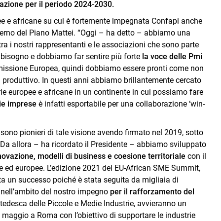
azione per il periodo 2024-2030.
ee e africane su cui è fortemente impegnata Confapi anche
interno del Piano Mattei. “Oggi – ha detto – abbiamo una
 tra i nostri rappresentanti e le associazioni che sono parte
isogno e dobbiamo far sentire più forte
la voce delle Pmi
missione Europea, quindi dobbiamo essere pronti come non
 produttivo. In questi anni abbiamo brillantemente cercato
rie europee e africane in un continente in cui possiamo fare
die imprese
è infatti esportabile per una collaborazione ‘win-
sono pionieri di tale visione avendo firmato nel 2019, sotto
 “Da allora – ha ricordato il Presidente – abbiamo sviluppato
vazione, modelli di business e coesione territoriale
con il
ne ed europee. L’edizione 2021 del EU-African SME Summit,
 un successo poiché è stata seguita da migliaia di
e, nell’ambito del nostro impegno
per il rafforzamento del
 tedesca delle Piccole e Medie Industrie, avvieranno un
0 maggio a Roma con l’obiettivo di supportare le industrie