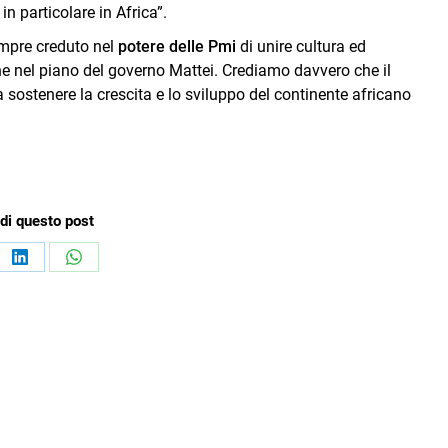
in particolare in Africa”.
mpre creduto nel
potere delle Pmi
di unire cultura ed
e nel piano del governo Mattei. Crediamo davvero che il
sostenere la crescita e lo sviluppo del continente africano
di questo post
ividi
Condividi
Condividi
su
su
book
LinkedIn
WhatsApp