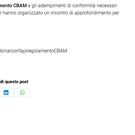
lamento CBAM
e gli adempimenti di conformità necessari
r hanno organizzato un incontro di approfondimento per
binarconfapiregolamentoCBAM
di questo post
ividi
Condividi
Condividi
su
su
book
LinkedIn
WhatsApp