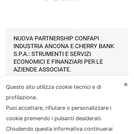
NUOVA PARTNERSHIP CONFAPI
INDUSTRIA ANCONA E CHERRY BANK
S.P.A.: STRUMENTI E SERVIZI
ECONOMICI E FINANZIARI PER LE
AZIENDE ASSOCIATE.
✕
News
Di
Confapi
1 Agosto 2025
Questo sito utilizza cookie tecnici e di
Confapi Industria Ancona e Cherry Bank hanno
profilazione.
sottoscritto un accordo per supportare le imprese
Puoi accettare, rifiutare o personalizzare i
associate con strumenti e servizi finanziari ed
economici, per rispondere efficacemente agli
cookie premendo i pulsanti desiderati.
andamenti di mercato e alle esigenze d’impresa.
Chiudendo questa informativa continuerai
Cherry Bank S.p.A. è un polo bancario full-service