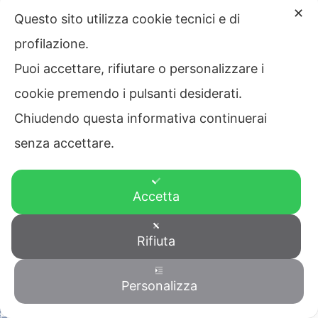
✕
PER GLI IMPRENDITORI ASSOCIATI
Questo sito utilizza cookie tecnici e di
profilazione.
NUOVO ASSOCIATO A CONFAPI INDUSTRIA ANCONA:
Puoi accettare, rifiutare o personalizzare i
TAMBOO® FITNESS-FUN
cookie premendo i pulsanti desiderati.
EVENTO CONCLUSIVO PER IL CORSO LIVE: I SEGRETI PER
Chiudendo questa informativa continuerai
FORMARE UN PROFESSIONISTA DI SUCCESSO
senza accettare.
CONFAPI INDUSTRIA ANCONA A STARTAN LA FIERA
NAZIONALE DELLE STARTUP
Accetta
NUOVA CONVENZIONE PER LE AZIENDE ASSOCIATE A
CONFAPI INDUSTRIA ANCONA
Rifiuta
UNISCITI A NOI: NUOVA CAMPAGNA CONFAPI
Personalizza
Contattaci
PRONTI, ECOMMERCE, VIA! INTRODUZIONE ALLA