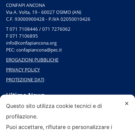
CONFAPI ANCONA
Via A. Volta, 19 - 60027 OSIMO (AN)
C.F. 93000900428 - P.IVA 02050010426
T
071 7108446
/
071 7276062
F
071 7106895
info@confapiancona.org
PEC: confapiancona@pec.it
EROGAZIONI PUBBLICHE
PRIVACY POLICY
PROTEZIONE DATI
Ultime News
✕
Questo sito utilizza cookie tecnici e di
profilazione.
BUONE VACANZE DA CONFAPI INDUSTRIA
ANCONA!
Puoi accettare, rifiutare o personalizzare i