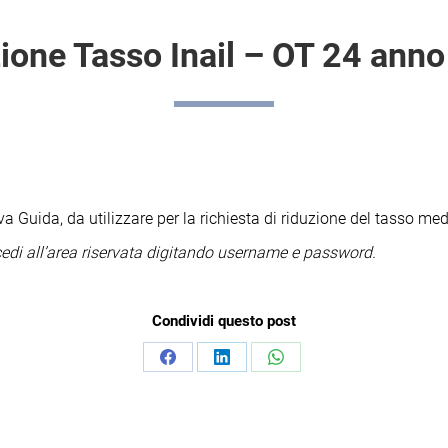
ione Tasso Inail – OT 24 ann
 Guida, da utilizzare per la richiesta di riduzione del tasso medio 
ccedi all’area riservata digitando username e password.
Condividi questo post
Condividi
Condividi
Condividi
su
su
su
Facebook
LinkedIn
WhatsApp