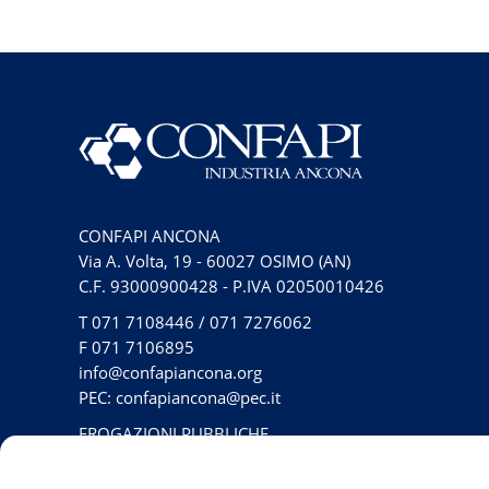
CONFAPI ANCONA
Via A. Volta, 19 - 60027 OSIMO (AN)
C.F. 93000900428 - P.IVA 02050010426
T
071 7108446
/
071 7276062
F
071 7106895
info@confapiancona.org
PEC: confapiancona@pec.it
EROGAZIONI PUBBLICHE
PRIVACY POLICY