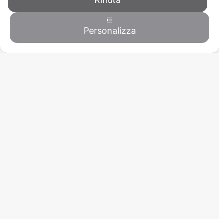
Personalizza
Contattaci
CONFAPI ANCONA
Via A. Volta, 19 - 60027 OSIMO (AN)
C.F. 93000900428 - P.IVA 02050010426
T
071 7108446
/
071 7276062