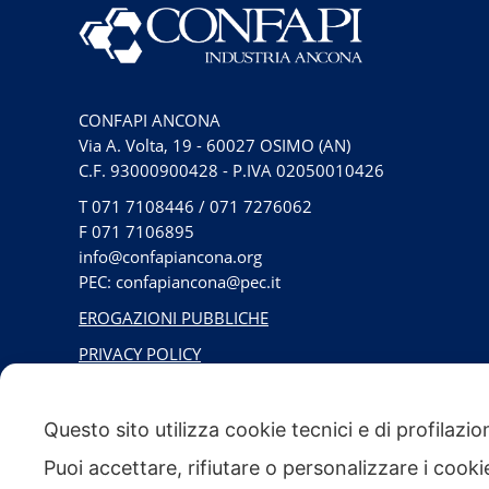
CONFAPI ANCONA
Via A. Volta, 19 - 60027 OSIMO (AN)
C.F. 93000900428 - P.IVA 02050010426
T
071 7108446
/
071 7276062
F
071 7106895
info@confapiancona.org
PEC: confapiancona@pec.it
EROGAZIONI PUBBLICHE
PRIVACY POLICY
PROTEZIONE DATI
Questo sito utilizza cookie tecnici e di profilazi
Puoi accettare, rifiutare o personalizzare i cook