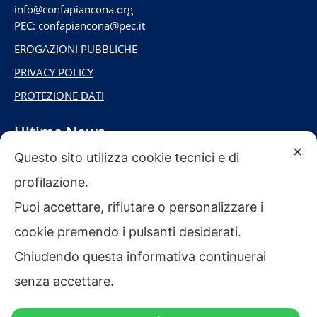
info@confapiancona.org
PEC: confapiancona@pec.it
EROGAZIONI PUBBLICHE
PRIVACY POLICY
PROTEZIONE DATI
Ultime News
✕
Questo sito utilizza cookie tecnici e di
profilazione.
BUONE VACANZE DA CONFAPI INDUSTRIA
ANCONA!
Puoi accettare, rifiutare o personalizzare i
cookie premendo i pulsanti desiderati.
SAVE THE DATE: “LE MARCHE: TERRA DI
Chiudendo questa informativa continuerai
MARCHI STORICI” – CONVEGNO ESCLUSIVO
senza accettare.
ORGANIZZATO DA CONFAPI INDUSTRIA
ANCONA