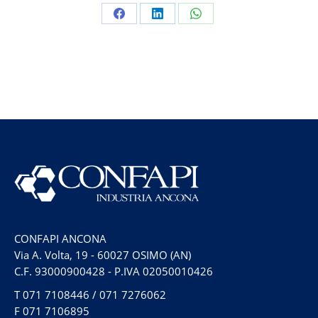
Condividi
Condividi
Condividi
su
su
su
Facebook
LinkedIn
WhatsApp
CONFAPI ANCONA
Via A. Volta, 19 - 60027 OSIMO (AN)
C.F. 93000900428 - P.IVA 02050010426
T
071 7108446
/
071 7276062
F
071 7106895