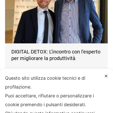
DIGITAL DETOX: L’incontro con l’esperto
per migliorare la produttività
News
Di
Confapi
15 Marzo 2019
✕
Raccontaci e valuta la tua esperienza
Questo sito utilizza cookie tecnici e di
“Gestire la tecnologia e non essere gestiti dalla
profilazione.
tecnologia”. Ecco uno dei pilastri evidenziati da
Puoi accettare, rifiutare o personalizzare i
Alessio Carciofi, uno dei massimi esperti a livello
nazionale di Digital Detox che significa avere la
cookie premendo i pulsanti desiderati.
capacità di aumentare la produttività e il