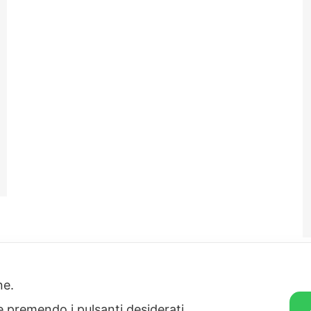
1
2
→
one.
ie premendo i pulsanti desiderati.